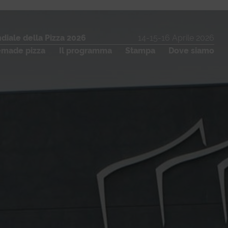
iale della Pizza 2026
14-15-16 Aprile 2026
made pizza
Il programma
Stampa
Dove siamo