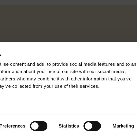
s
ise content and ads, to provide social media features and to an
information about your use of our site with our social media,
partners who may combine it with other information that you’ve
ey’ve collected from your use of their services.
ritti riservati. P.IVA 02281130274 |
Privacy
|
Cookie
|
Codice Etico
Preferences
Statistics
Marketing