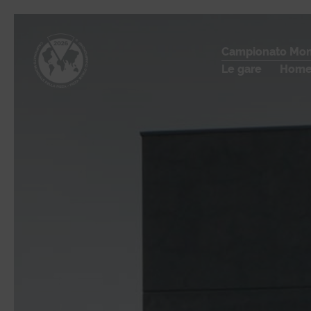
Campionato Mond
Le gare
Home