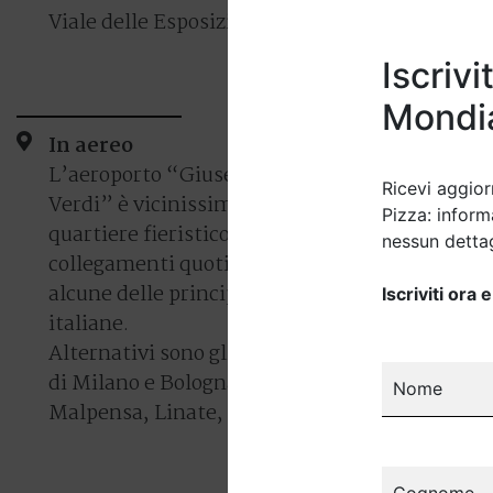
Viale delle Esposizioni 393/a
Iscriv
Mondia
In aereo
L’aeroporto “Giuseppe
Ricevi aggior
Verdi” è vicinissimo al
Pizza: informa
quartiere fieristico e offre
nessun dettag
collegamenti quotidiani con
alcune delle principali città
Iscriviti ora
italiane.
Alternativi sono gli aeroporti
di Milano e Bologna:
Nome
Malpensa, Linate, Marconi
Cognome