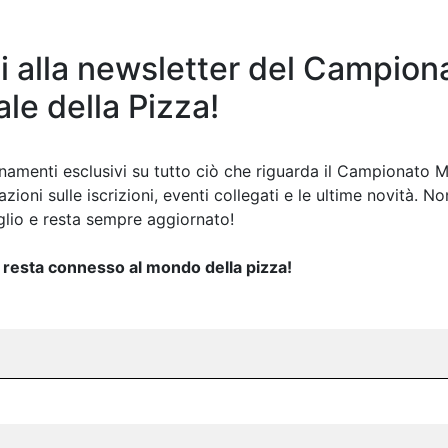
iti alla newsletter del Campion
le della Pizza!
In Treno:
La stazione di Parma è
namenti esclusivi su tutto ciò che riguarda il Campionato M
situata sul grande asse
zioni sulle iscrizioni, eventi collegati e le ultime novità. N
ferroviario Milano-Roma ed è
lio e resta sempre aggiornato!
anche un importante nodo
per le linee da La Spezia e da
 e resta connesso al mondo della pizza!
Brescia.