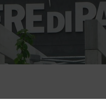
olo Fieristico di Parma,