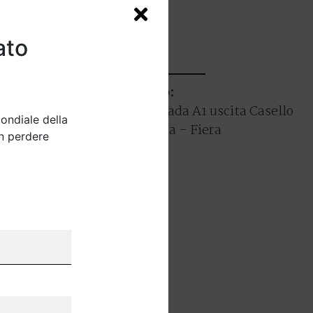
ato
In Auto:
Autostrada A1 uscita Casello
ondiale della
di Parma - Fiera
on perdere