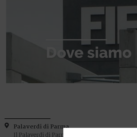
Dove siamo
Palaverdi di Parma
Il Palaverdi di Parma si trova all’interno del P