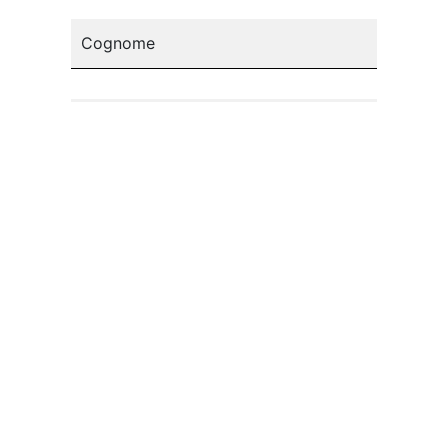
Cognome
Email*
Seleziona il paese
Acconsento al trattamento dei miei dati
personali.
(
Informativa sulla Privacy
)