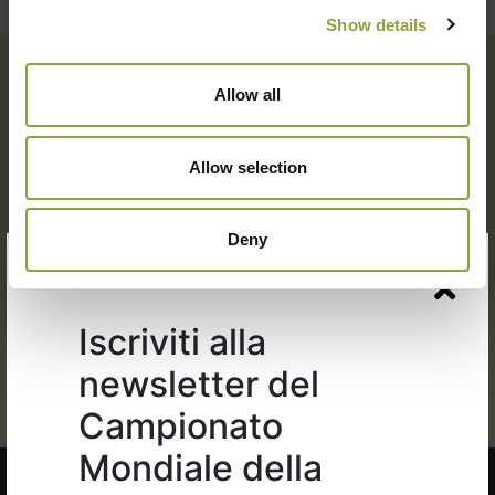
Show details
Allow all
Allow selection
×
Organizzato da:
Deny
Iscriviti alla
newsletter del
Campionato
Mondiale della
Copyright 2026 © Pizza New S.p.A. Tutti i diritti riservati. P.IVA
02281130274 |
Privacy
|
Cookie
|
Codice Etico