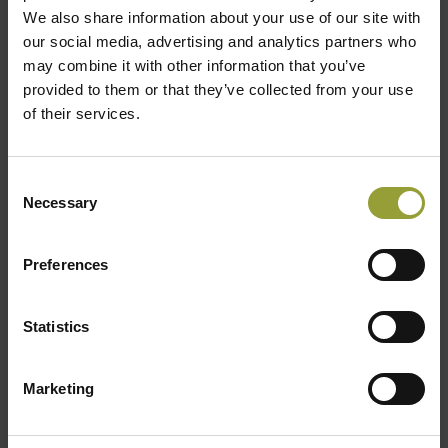
We also share information about your use of our site with
11 marzo 2021
our social media, advertising and analytics partners who
Campionato Mondiale della Pizza 2022
may combine it with other information that you’ve
provided to them or that they’ve collected from your use
Incontro, confronto, condivisione. Questi principi, da sempre,
of their services.
sono alla base dell’organizzazione del Campionato Mondiale
della Pizza. A causa del protrarsi della situazione sanitaria,
abbiamo deciso di rinviare ulteriormente l’edizione 2021 del...
Consent
Necessary
Leggi tutto
Selection
Preferences
Statistics
Marketing