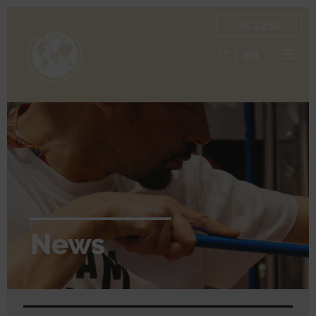
ACCEDI
IT
|
EN
News