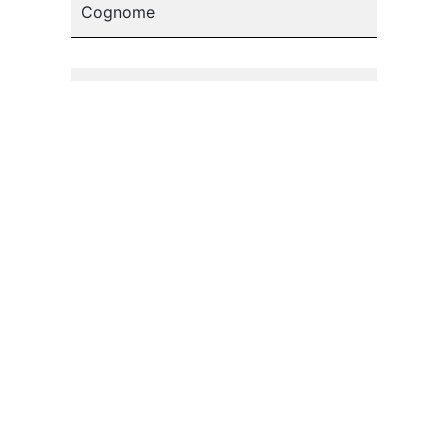
Cognome
Email*
Seleziona il paese
Acconsento al trattamento dei miei dati
personali.
(
Informativa sulla Privacy
)
Iscriviti alla newsletter