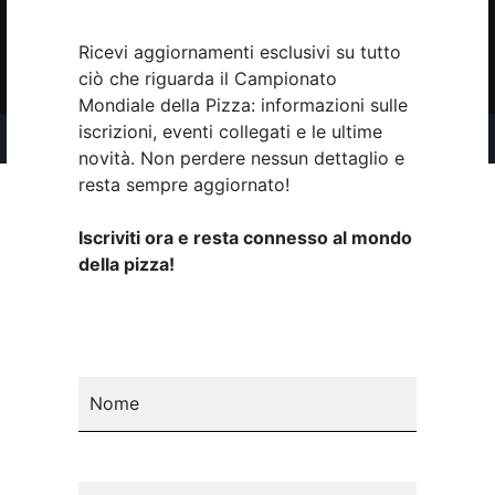
Copyright 2026 © Pizza New S.p.A. Tutti i diritti riservati. P.IVA
02281130274 |
Privacy
|
Cookie
|
Codice Etico
Ricevi aggiornamenti esclusivi su tutto
Iscriviti alla newsletter
ciò che riguarda il Campionato
Mondiale della Pizza: informazioni sulle
iscrizioni, eventi collegati e le ultime
novità. Non perdere nessun dettaglio e
resta sempre aggiornato!
Iscriviti ora e resta connesso al mondo
della pizza!
Nome