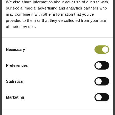
We also share information about your use of our site with
11 maggio 2020
our social media, advertising and analytics partners who
may combine it with other information that you’ve
Campionato Mondiale della Pizza 2021
provided to them or that they’ve collected from your use
Questo particolare momento ci pone di fronte a scelte
of their services.
importanti e non scontate: molti di noi stanno riorganizzando
le proprie attività per ripartire in sicurezza, mentre altri si
affidano alla propria professionalità per continuare a fornire
Consent
un...
Necessary
Selection
Leggi tutto
Preferences
Statistics
Marketing