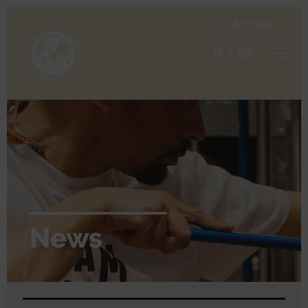
ACCEDI
IT
|
EN
News