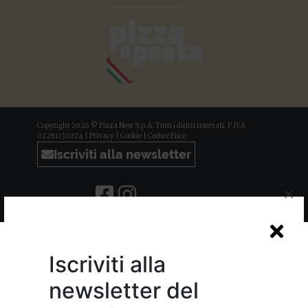
Copyright 2026 © Pizza New S.p.A. Tutti i diritti riservati. P.IVA
02281130274 |
Privacy
|
Cookie
|
Codice Etico
Iscriviti alla newsletter
×
Iscriviti alla
newsletter del