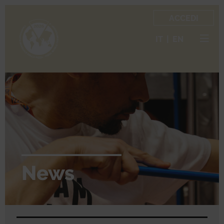
ACCEDI
IT
|
EN
News