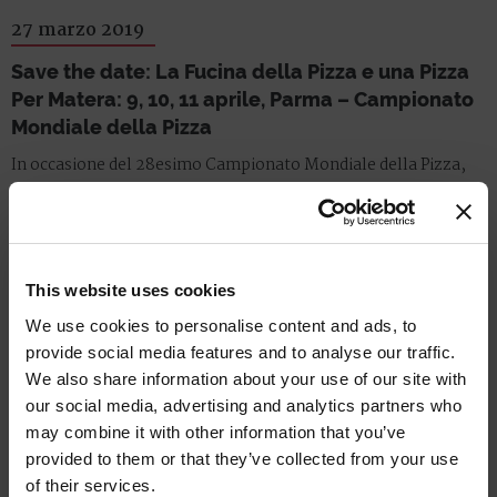
27 marzo 2019
Save the date: La Fucina della Pizza e una Pizza
Per Matera: 9, 10, 11 aprile, Parma – Campionato
Mondiale della Pizza
In occasione del 28esimo Campionato Mondiale della Pizza,
dal 9 al 11 aprile si terranno in contemporanea alle gare di
pizza, attività e iniziative collaterali dedicate agli
approfondimenti e alla valorizzazione delle eccellenze agro –
alimentari...
This website uses cookies
Leggi tutto
We use cookies to personalise content and ads, to
provide social media features and to analyse our traffic.
We also share information about your use of our site with
18 marzo 2019
our social media, advertising and analytics partners who
may combine it with other information that you’ve
Campionato Mondiale della Pizza 2019: la
provided to them or that they’ve collected from your use
tradizione, la crescita e la sfida
of their services.