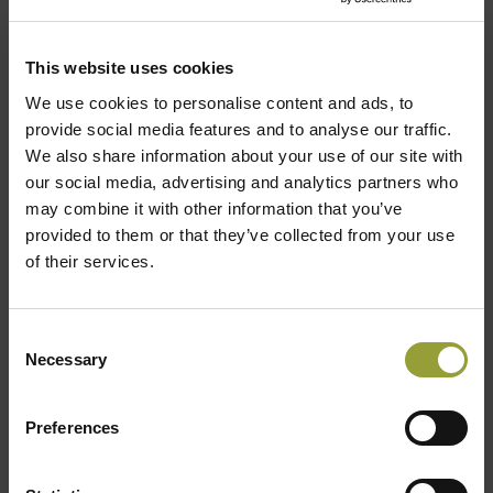
Pizzaiolo più veloce
1. Bonazza Luca
This website uses cookies
2. Amendola Giuseppe
3. Iraci Andrea
We use cookies to personalise content and ads, to
provide social media features and to analyse our traffic.
Scarica la classifica completa della categoria
We also share information about your use of our site with
Pizzaiolo più veloce
our social media, advertising and analytics partners who
may combine it with other information that you’ve
provided to them or that they’ve collected from your use
Pizza a due
of their services.
1. Micheli Clara con Giovanna Alberti | Damiano
Alessandro con Daniele Conte
Consent
2. Geron Sophie con Pascal Di Lorenzi
Necessary
Selection
3. Huminski Fiodar con Mirko D'Agata
Scarica la classifica completa della categoria
Preferences
Pizza a due