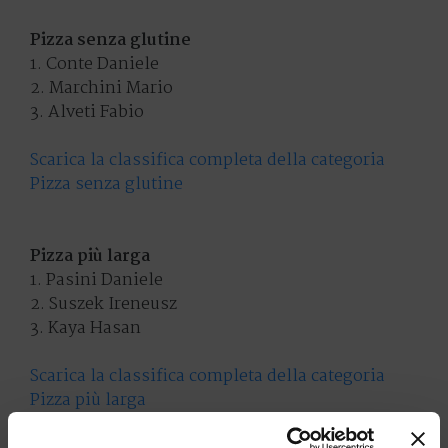
Pizza senza glutine
1. Conte Daniele
2. Marchini Mario
3. Alveti Fabio
Scarica la classifica completa della categoria
Pizza senza glutine
Pizza più larga
1. Pasini Daniele
2. Suszek Ireneusz
3. Kaya Hasan
Scarica la classifica completa della categoria
Pizza più larga