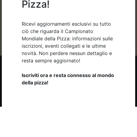
Pizza!
Ricevi aggiornamenti esclusivi su tutto
ciò che riguarda il Campionato
Mondiale della Pizza: informazioni sulle
iscrizioni, eventi collegati e le ultime
novità. Non perdere nessun dettaglio e
resta sempre aggiornato!
Copyright 2026 © Pizza New S.p.A. Tutti i diritti riservati. P.IVA
02281130274 |
Privacy
|
Cookie
|
Codice Etico
Iscriviti ora e resta connesso al mondo
Iscriviti alla newsletter
della pizza!
Nome