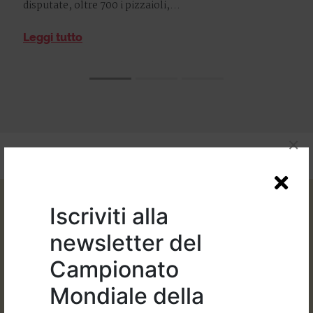
disputate, oltre 700 i pizzaioli,...
Leggi tutto
×
Iscriviti alla
newsletter del
Campionato
Mondiale della
Organizzato da: