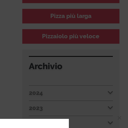
Pizza più larga
Pizzaiolo più veloce
Archivio
2024
2023
×
2022