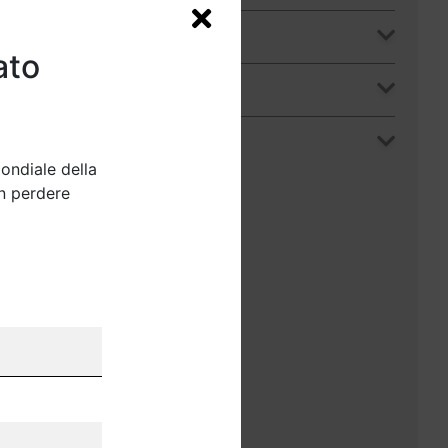
2021
ato
2020
2019
ondiale della
on perdere