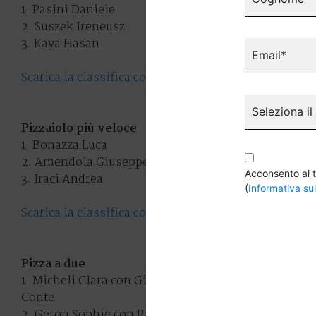
1. Pasini Daniele
2. Suszek Ireneusz
3. Kaya Hasan
Email*
Scarica la classifica completa della categoria Pizza p
Seleziona il
Pizzaiolo più veloce
1. Bonazza Luca
2. Amendola Giuseppe
Acconsento al t
3. Iraci Andrea
(
Informativa sul
Scarica la classifica completa della categoria Pizzaio
Pizza a due
1. Micheli Clara con Giovanna Alberti | Damiano Al
Conte
2. Geron Sophie con Pascal Di Lorenzi