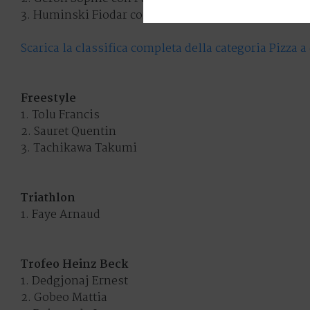
3. Huminski Fiodar con Mirko D'Agata
Scarica la classifica completa della categoria Pizza a
Freestyle
1. Tolu Francis
2. Sauret Quentin
3. Tachikawa Takumi
Triathlon
1. Faye Arnaud
Trofeo Heinz Beck
1. Dedgjonaj Ernest
2. Gobeo Mattia