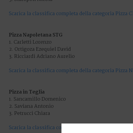
Scarica la classifica completa della categoria Pizza C
Pizza Napoletana STG
1. Carletti Lorenzo
2. Ortigoza Ezequiel David
3. Ricciardi Adriano Aurelio
Scarica la classifica completa della categoria Pizza
Pizza in Teglia
1. Sancamillo Domenico
2. Saviana Antonio
3. Petrucci Chiara
Scarica la classifica completa della categoria Pizza i