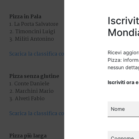
Pizza in Pala
Iscriv
1. La Porta Salvatore
Mondia
2. Timoncini Luigi
3. Militi Antonino
Ricevi aggior
Scarica la classifica completa della categoria Pizza i
Pizza: informa
nessun dettag
Pizza senza glutine
Iscriviti ora
1. Conte Daniele
2. Marchini Mario
3. Alveti Fabio
Nome
Scarica la classifica completa della categoria Pizza 
Pizza più larga
Cognome