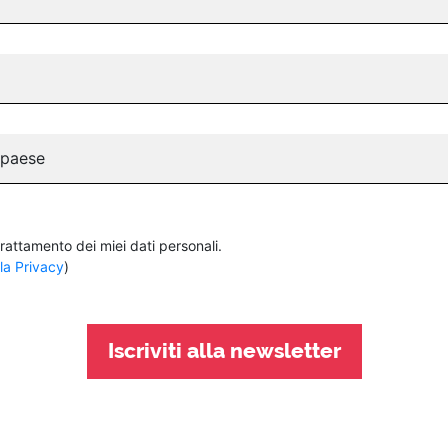
iù larga
 paese
rattamento dei miei dati personali.
la Privacy
)
lo più veloce
Iscriviti alla newsletter
essandro con Daniele