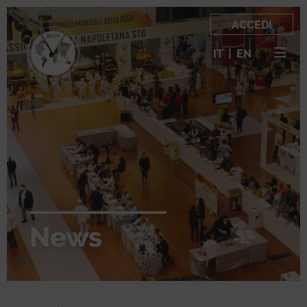
ACCEDI
IT
|
EN
News