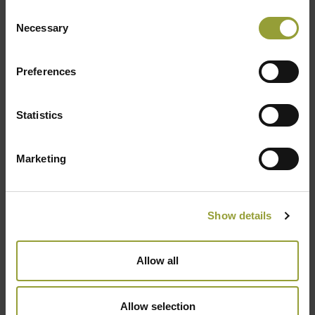
che quest’anno è capitale europea della cultura.
Consent
Necessary
Selection
Tutto è pronto per la 28esima edizione del
Campionato Mondiale della Pizza,
Preferences
appuntamento al Palacassa delle Fiere di Parma
dal 9 al 11 aprile.
Statistics
Marketing
Leggi tutte le news
Show details
Archivio
Allow all
Allow selection
2024