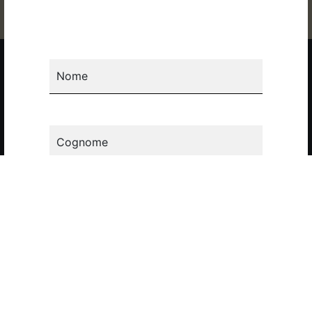
Copyright 2026 © Pizza New S.p.A. Tutti i diritti riservati. P.IVA
02281130274 |
Privacy
|
Cookie
|
Codice Etico
Nome
Iscriviti alla newsletter
Cognome
Email*
Seleziona il paese