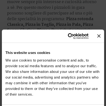
muove sempre più interesse e curiosità attorno
a sè. Per questo motivo i pizzaioli in gara
possono scegliere di partecipare ad una o più
delle specialità in programma:
Pizza rotonda
Classica, Pizza in Teglia, Pizza in Pala, Pizza
Senza Glutine, Pizza a Due
( chef e pizzaiolo
che lavorano in combinata per realizzare una
sola pizza), Pizza Napoletana STG ( solo
Marinara e Margherita, nel pieno rispetto della
tradizione napoletana)
il Trofeo “Heinz Beck…
This website uses cookies
I Primi Piatti in Pizzeria”
per il miglior primo
We use cookies to personalise content and ads, to
piatto “espresso” e le spettacolari gare di
provide social media features and to analyse our traffic.
abilità, con le acrobazie dello
Stile libero
We also share information about your use of our site with
Individuale, la Pizza Più Larga e il Pizzaiolo Più
our social media, advertising and analytics partners who
Veloce.
E poi i premi speciali di questa
may combine it with other information that you’ve
edizione: lo storico Premio Parmigiano
provided to them or that they’ve collected from your use
Reggiano, per la migliore pizza realizzata con
of their services.
questa eccellenza del food italiano e il contest
“Una Pizza per Matera”, per celebrare la città