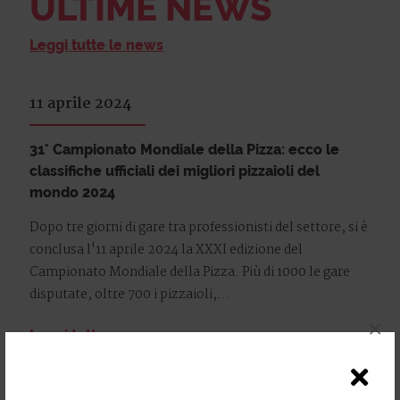
ULTIME NEWS
Leggi tutte le news
11 aprile 2024
31° Campionato Mondiale della Pizza: ecco le
classifiche ufficiali dei migliori pizzaioli del
mondo 2024
Dopo tre giorni di gare tra professionisti del settore, si è
conclusa l'11 aprile 2024 la XXXI edizione del
Campionato Mondiale della Pizza. Più di 1000 le gare
disputate, oltre 700 i pizzaioli,...
×
Leggi tutto